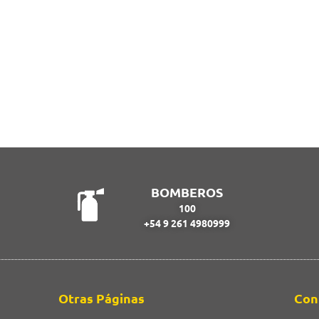
Vinos
Más Destinos
Senderos
Distritos
Mapa Interactivo
BOMBEROS
100
+54 9 261 4980999
Otras Páginas
Con