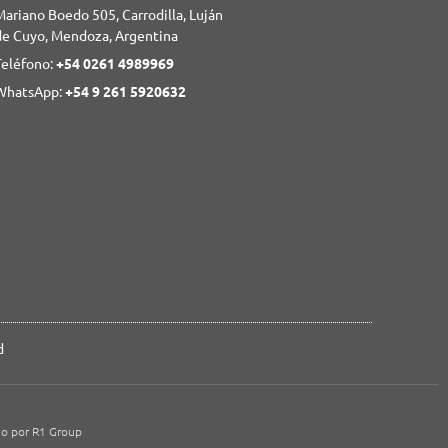
ariano Boedo 505, Carrodilla, Luján
de Cuyo, Mendoza, Argentina
Teléfono:
+54 0261 4989969
WhatsApp:
+54 9 261 5920632
d
o por R1 Group