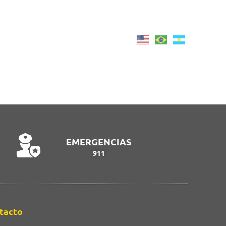
viernes
12
7 Ago 2026
Armá tu viaje
°C
20:40
EMERGENCIAS
911
tacto