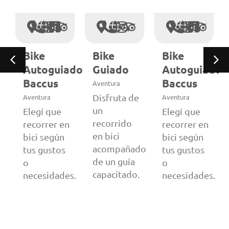
Bike
Bike
Bike
Autoguiado
Guiado
Autoguiado
Baccus
Baccus
Aventura
Disfruta de
Aventura
Aventura
un
Elegí que
Elegí que
recorrido
recorrer en
recorrer en
en bici
bici según
bici según
do
acompañado
tus gustos
tus gustos
de un guía
o
o
.
capacitado.
necesidades.
necesidades.