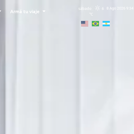
sábado
6
8 Ago 2026 9:34
Armá tu viaje
°C