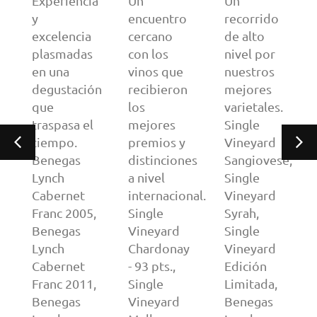
Experiencia
Un
Un
y
encuentro
recorrido
excelencia
cercano
de alto
plasmadas
con los
nivel por
en una
vinos que
nuestros
degustación
recibieron
mejores
que
los
varietales.
traspasa el
mejores
Single
tiempo.
premios y
Vineyard
Benegas
distinciones
Sangiovese,
Lynch
a nivel
Single
Cabernet
internacional.
Vineyard
Franc 2005,
Single
Syrah,
Benegas
Vineyard
Single
Lynch
Chardonay
Vineyard
Cabernet
- 93 pts.,
Edición
Franc 2011,
Single
Limitada,
Benegas
Vineyard
Benegas