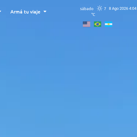
sábado
7
8 Ago 2026 4:04
Armá tu viaje
°C