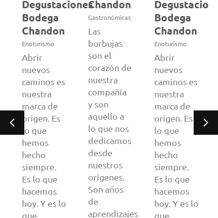
Degustaciones
Chandon
Degustacion
Bodega
Bodega
Gastronómicas
Chandon
Chandon
Las
burbujas
Enoturismo
Enoturismo
son el
Abrir
Abrir
corazón de
nuevos
nuevos
nuestra
caminos es
caminos es
compañía
nuestra
nuestra
y son
marca de
marca de
aquello a
origen. Es
origen. Es
lo que nos
lo que
lo que
dedicamos
hemos
hemos
desde
hecho
hecho
nuestros
siempre.
siempre.
orígenes.
Es lo que
Es lo que
Son años
hacemos
hacemos
de
hoy. Y es lo
hoy. Y es lo
es
aprendizajes
que
que