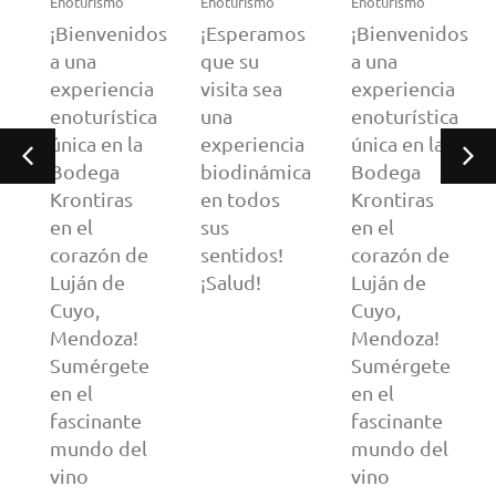
Enoturismo
Enoturismo
Enoturismo
s
¡Bienvenidos
¡Esperamos
¡Bienvenidos
a una
que su
a una
experiencia
visita sea
experiencia
enoturística
una
enoturística
a
única en la
experiencia
única en la
a
Bodega
biodinámica
Bodega
Krontiras
en todos
Krontiras
en el
sus
en el
corazón de
sentidos!
corazón de
Luján de
¡Salud!
Luján de
Cuyo,
Cuyo,
Mendoza!
Mendoza!
Sumérgete
Sumérgete
en el
en el
fascinante
fascinante
mundo del
mundo del
vino
vino