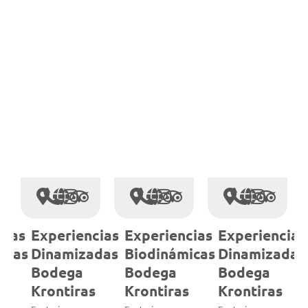
cias
Experiencias
Experiencias
Experiencias
icas
Dinamizadas
Biodinámicas
Dinamizadas
Bodega
Bodega
Bodega
s
Krontiras
Krontiras
Krontiras