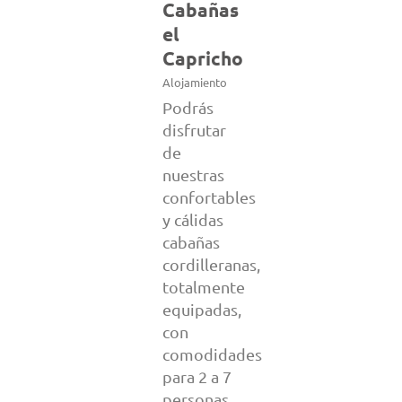
Cabañas
el
Capricho
Alojamiento
Podrás
disfrutar
de
nuestras
confortables
y cálidas
cabañas
cordilleranas,
totalmente
equipadas,
con
comodidades
para 2 a 7
personas.