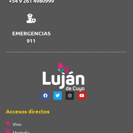
+54 9 261 4980999
EMERGENCIAS
911
Accesos directos
Vino
Montaña