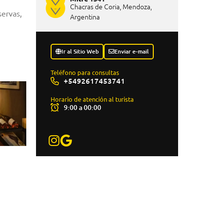
Chacras de Coria, Mendoza,
servas,
Argentina
Ir al Sitio Web
Enviar e-mail
Teléfono para consultas
+5492617453741
Horario de atención al turista
9:00 a 00:00