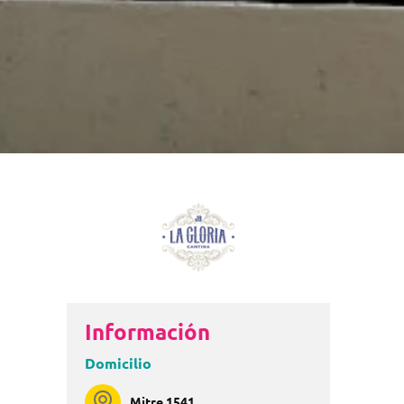
Información
Domicilio
Mitre 1541