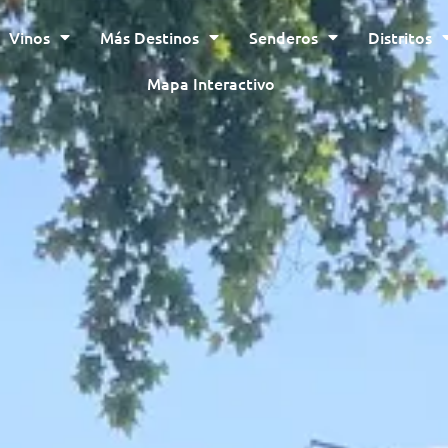
Vinos
Más Destinos
Senderos
Distritos
Mapa Interactivo