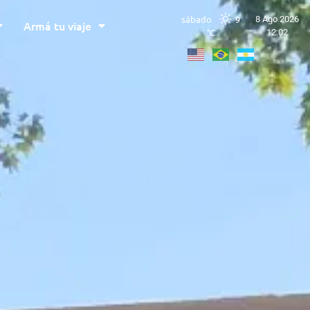
sábado
9
8 Ago 2026
Armá tu viaje
°C
12:02