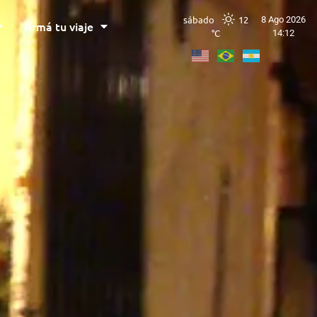
sábado
12
8 Ago 2026
Armá tu viaje
°C
14:12