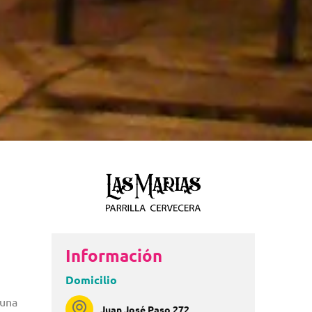
Información
Domicilio
 una
Juan José Paso 272