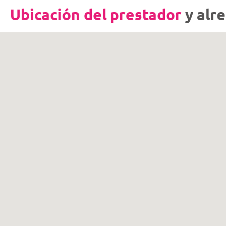
Ubicación del prestador
y alr