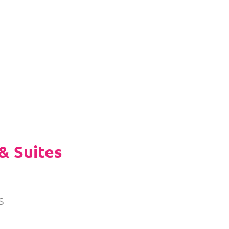
& Suites
s