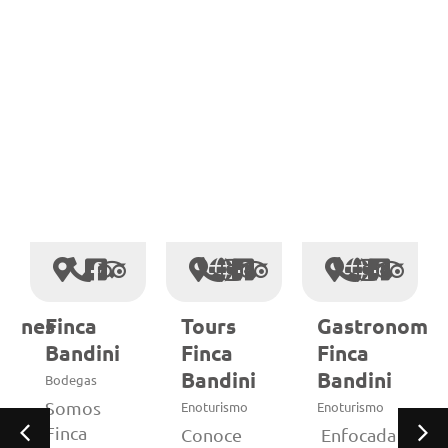
iones
Finca
Tours
Gastronomía
Bandini
Finca
Finca
Bandini
Bandini
Bodegas
Somos
Enoturismo
Enoturismo
Finca
Conoce
Enfocada