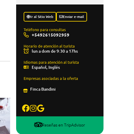
Ir al Sitio Web
Enviar e-mail
Teléfono para consultas
+5492615092959
Horario de atención al turista
lun a dom de 9:30 a 17hs
Idiomas para atención al turista
Español, Inglés
Empresas asociadas a la oferta
Finca Bandini
Reseñas en TripAdvisor