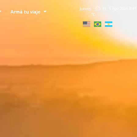
jueves
11
6 Ago 2026 8:41
Armá tu viaje
°C