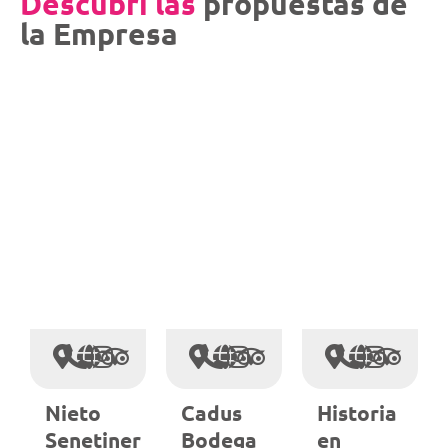
Descubrí las
propuestas de
la Empresa
s
Nieto
Cadus
Historia
Senetiner
Bodega
en