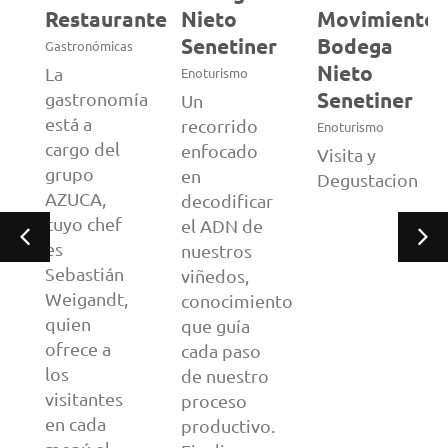
Restaurante
Nieto
Movimiento
r
Senetiner
Bodega
Gastronómicas
Nieto
La
Enoturismo
Senetiner
gastronomía
Un
está a
n.
recorrido
Enoturismo
cargo del
enfocado
Visita y
grupo
en
Degustacion
AZUCA,
decodificar
cuyo chef
el ADN de
es
nuestros
Sebastián
viñedos,
Weigandt,
conocimiento
quien
que guía
ofrece a
cada paso
los
de nuestro
visitantes
proceso
en cada
productivo.