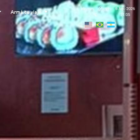
viernes
11
6 Ago 2026
Armá tu viaje
°C
21:05