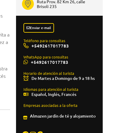
Ruta Prov. 82 Km 26, calle
Brisoli 235
es
Enviar e-mail
ita a
Teléfono para consultas
ez a
+5492617017783
WhatsApp para consultas
+5492617017783
stra
Horario de atención al turista
tés
De Martes a Domingo de 9 a 18 hs
Idiomas para atención al turista
Español, Inglés, Francés
Empresas asociadas a la oferta
Almazen jardín de té y alojamiento