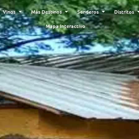
Vinos
Más Destinos
Senderos
Distritos
Mapa Interactivo