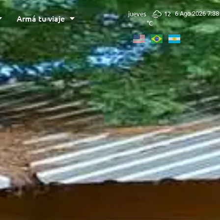
jueves
12
6 Ago 2026 7:38
Armá tu viaje
°C