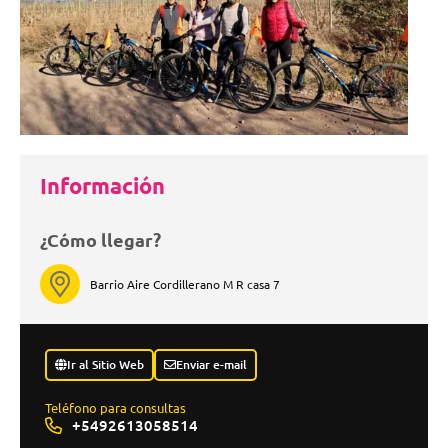
Información
¿Cómo llegar?
Barrio Aire Cordillerano M R casa 7
Ir al Sitio Web
Enviar e-mail
Teléfono para consultas
+5492613058514