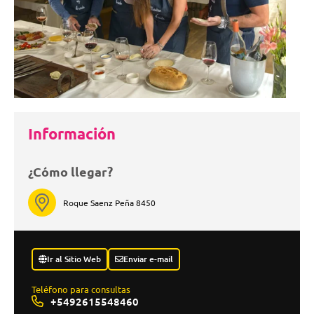
Información
¿Cómo llegar?
Roque Saenz Peña 8450
Ir al Sitio Web
Enviar e-mail
Teléfono para consultas
+5492615548460