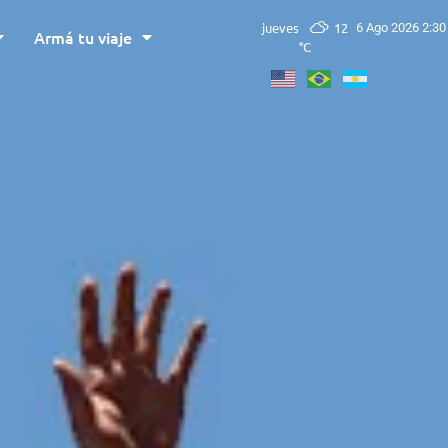
jueves
12
6 Ago 2026 2:30
Armá tu viaje
°C