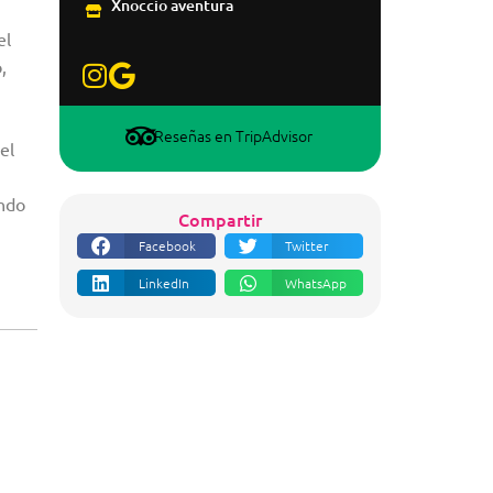
Xnoccio aventura
el
,
Reseñas en TripAdvisor
el
ando
Compartir
Facebook
Twitter
LinkedIn
WhatsApp