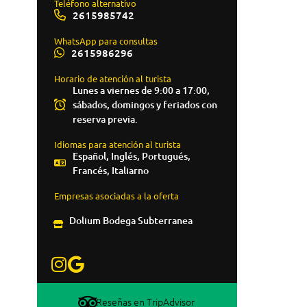
Teléfono alternativo
2615985742
WhatsApp para consultas
2615986296
Horario de atención al turista
Lunes a viernes de 9:00 a 17:00,
sábados, domingos y feriados con
reserva previa.
Idiomas para atención al turista
Español, Inglés, Portugués,
Francés, Italiarno
Empresas asociadas a la oferta
Dolium Bodega Subterranea
Reseñas en TripAdvisor