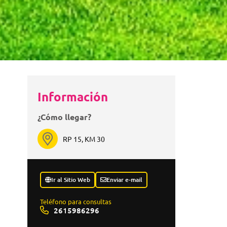
Información
¿Cómo llegar?
RP 15, KM 30
Ir al Sitio Web
Enviar e-mail
Teléfono para consultas
2615986296