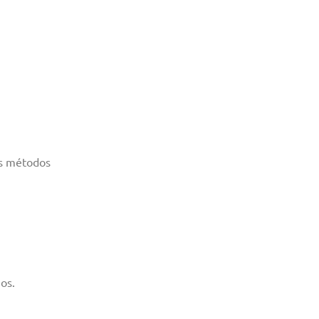
es métodos
os.