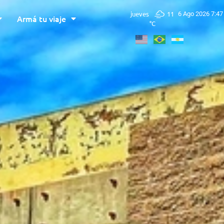
jueves
11
6 Ago 2026 7:47
Armá tu viaje
°C