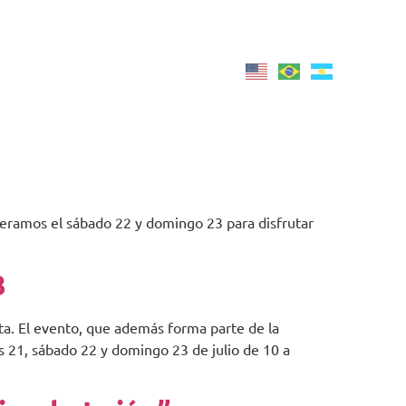
jueves
13
6 Ago 2026
Armá tu viaje
°C
18:36
speramos el sábado 22 y domingo 23 para disfrutar
3
a. El evento, que además forma parte de la
es 21, sábado 22 y domingo 23 de julio de 10 a