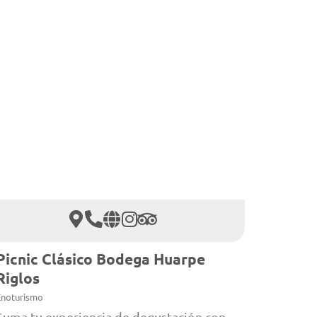
Picnic Clásico Bodega Huarpe
Riglos
Enoturismo
Suma tu experiencia de degustación con