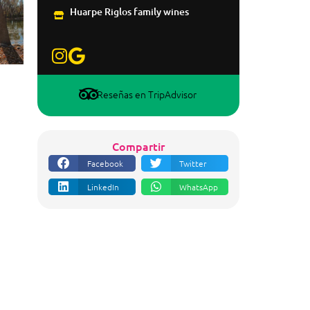
Huarpe Riglos family wines
Reseñas en TripAdvisor
Compartir
Facebook
Twitter
LinkedIn
WhatsApp