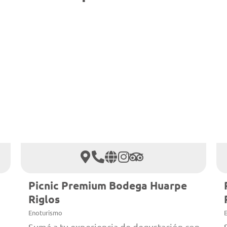
Picnic Premium Bodega Huarpe
Riglos
Enoturismo
Sumá a tu experiencia de degustación con