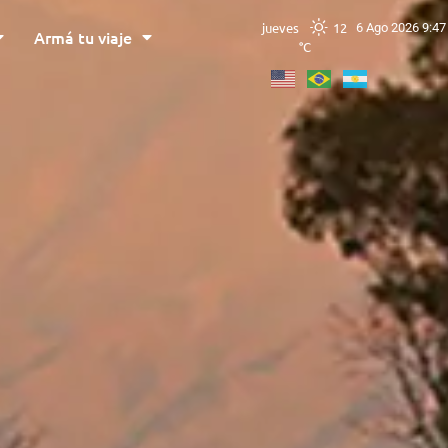
jueves
12
6 Ago 2026 9:47
Armá tu viaje
°C