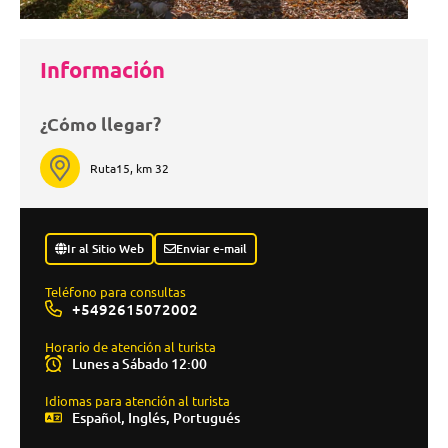
Información
¿Cómo llegar?
Ruta15, km 32
Ir al Sitio Web
Enviar e-mail
Teléfono para consultas
+5492615072002
Horario de atención al turista
Lunes a Sábado 12:00
Idiomas para atención al turista
Español, Inglés, Portugués