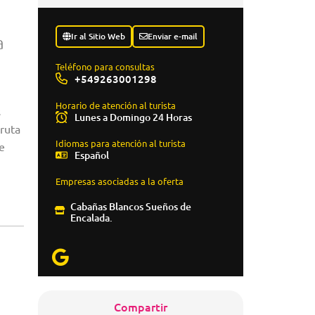
Ir al Sitio Web
Enviar e-mail
a
Teléfono para consultas
+549263001298
Horario de atención al turista
s
Lunes a Domingo 24 Horas
ruta
Idiomas para atención al turista
e
Español
Empresas asociadas a la oferta
Cabañas Blancos Sueños de
Encalada.
Compartir