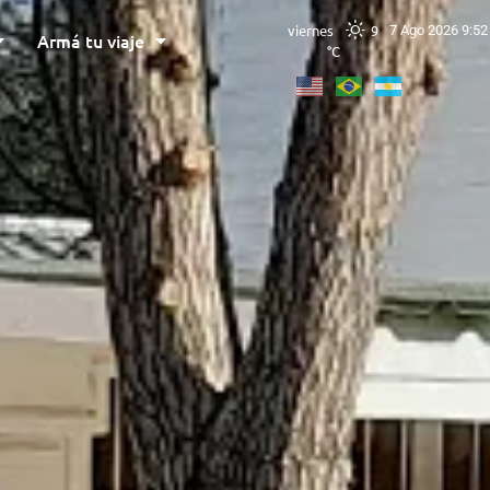
viernes
9
7 Ago 2026 9:52
Armá tu viaje
°C