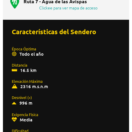
Ruta 7 - Agua de las Avispas
Clickee para ver mapa de acceso
Características del Sendero
Época Óptima
Todo el año
Distancia
16.5 km
Elevación Máxima
2316 m.s.n.m
Desnivel (+)
996 m
Exigencia Física
Media
Dificultad